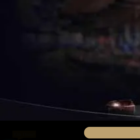
Klik Disini!