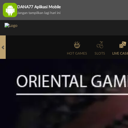
DANA77 Aplikasi Mobile
Jangan tampilkan lagi hari ini
HOT GAMES
SLOTS
LIVE CAS