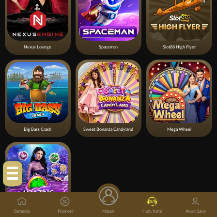
Nexus Lounge
Spaceman
Slot88 High Flyer
Big Bass Crash
Sweet Bonanza Candyland
Mega Wheel
Klik Disini!
Beranda
Promosi
Masuk
Hub. Kami
Akun Saya
Amazing Baccarat