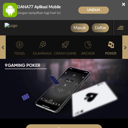
×
DANA77 Aplikasi Mobile
UNDUH
Jangan tampilkan lagi hari ini
Masuk
Daftar
E
TOGEL
OLAHRAGA
CRASH GAME
ARCADE
POKER
E