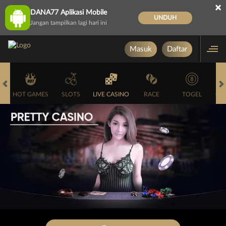
×
DANA77 Aplikasi Mobile
UNDUH
Jangan tampilkan lagi hari ini
Masuk
Daftar
HOT GAMES
SLOTS
LIVE CASINO
RACE
TOGEL
OL