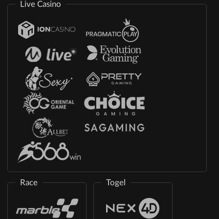
Live Casino
Race
Togel