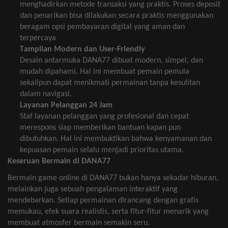
menghadirkan
metode
transaksi
yang
praktis
.
Proses deposit
dan
penarikan
bisa
dilakukan
secara
praktis
menggunakan
beragam
opsi
pembayaran
digital yang
aman
dan
terpercaya
Tampilan
Modern dan User-Friendly
Desain
antarmuka
DANA77
dibuat
modern,
simpel
, dan
mudah
dipahami
. Hal
ini
membuat
pemain
pemula
sekalipun
dapat
menikmati
permainan
tanpa
kesulitan
dalam
navigasi
.
Layanan
Pelanggan
24 Jam
Staf
layanan
pelanggan
yang
profesional
dan
cepat
merespons
siap
memberikan
bantuan
kapan
pun
dibutuhkan
. Hal
ini
membuktikan
bahwa
kenyamanan
dan
kepuasan
pemain
selalu
menjadi
prioritas
utama
.
Keseruan
Bermain
di DANA77
Bermain
game online di DANA77
bukan
hanya
sekadar
hiburan
,
melainkan
juga
sebuah
pengalaman
interaktif
yang
mendebarkan
.
Setiap
permainan
dirancang
dengan
grafis
memukau
,
efek
suara
realistis
,
serta
fitur-fitur
menarik
yang
membuat
atmosfer
bermain
semakin
seru
.