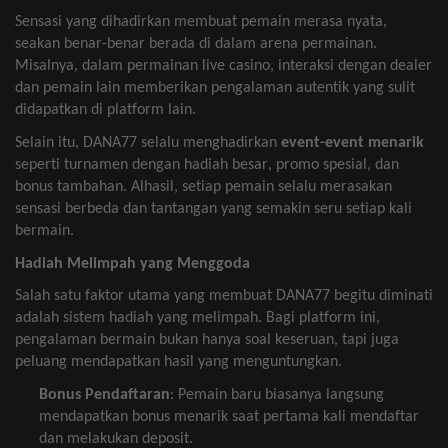
Sensasi
yang
dihadirkan
membuat
pemain
merasa
nyata
,
seakan
benar-benar
berada
di
dalam
arena
permainan
.
Misalnya
,
dalam
permainan
live casino,
interaksi
dengan
dealer
dan
pemain
lain
memberikan
pengalaman
autentik
yang
sulit
didapatkan
di platform lain.
Selain
itu
, DANA77
selalu
menghadirkan
event-event
menarik
seperti
turnamen
dengan
hadiah
besar
, promo
spesial
, dan
bonus
tambahan
.
Alhasil
,
setiap
pemain
selalu
merasakan
sensasi
berbeda
dan
tantangan
yang
semakin
seru
setiap
kali
bermain
.
Hadiah
Melimpah
yang
Menggoda
Salah
satu
faktor
utama
yang
membuat
DANA77
begitu
diminati
adalah
sistem
hadiah
yang
melimpah
.
Bagi platform
ini
,
pengalaman
bermain
bukan
hanya
soal
keseruan
,
tapi
juga
peluang
mendapatkan
hasil
yang
menguntungkan
.
Bonus
Pendaftaran
:
Pemain
baru
biasanya
langsung
mendapatkan
bonus
menarik
saat
pertama
kali
mendaftar
dan
melakukan
deposit.