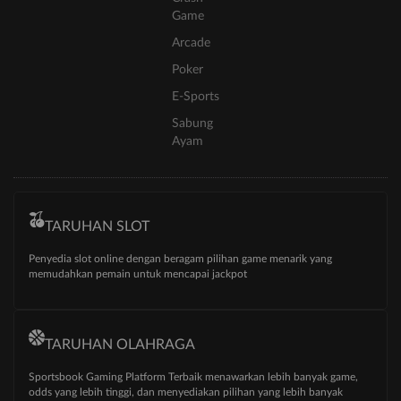
Game
Arcade
Poker
E-Sports
Sabung
Ayam
TARUHAN SLOT
Penyedia slot online dengan beragam pilihan game menarik yang
memudahkan pemain untuk mencapai jackpot
TARUHAN OLAHRAGA
Sportsbook Gaming Platform Terbaik menawarkan lebih banyak game,
odds yang lebih tinggi, dan menyediakan pilihan yang lebih banyak