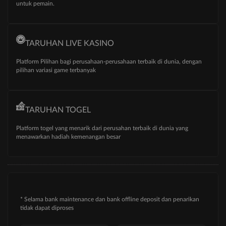
untuk pemain.
TARUHAN LIVE KASINO
Platform Pilihan bagi perusahaan-perusahaan terbaik di dunia, dengan
pilihan variasi game terbanyak
TARUHAN TOGEL
Platform togel yang menarik dari perusahan terbaik di dunia yang
menawarkan hadiah kemenangan besar
* Selama bank maintenance dan bank offline deposit dan penarikan
tidak dapat diproses