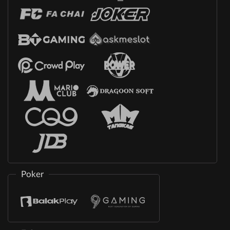
Poker