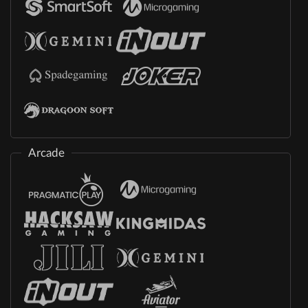
Arcade