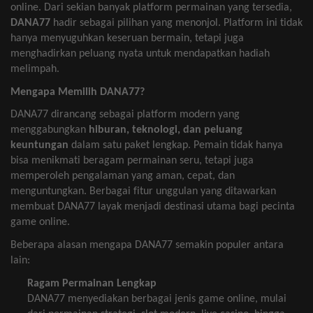
online. Dari
sekian
banyak
platform
permainan
yang
tersedia
,
DANA77
hadir
sebagai
pilihan
yang
menonjol
. Platform
ini
tidak
hanya
menyuguhkan
keseruan
bermain
,
tetapi
juga
menghadirkan
peluang
nyata
untuk
mendapatkan
hadiah
melimpah
.
Mengapa
Memilih
DANA77?
DANA77
dirancang
sebagai
platform modern yang
menggabungkan
hiburan
,
teknologi
, dan
peluang
keuntungan
dalam
satu
paket
lengkap
.
Pemain
tidak
hanya
bisa
menikmati
beragam
permainan
seru
,
tetapi
juga
memperoleh
pengalaman
yang
aman
,
cepat
, dan
menguntungkan
.
Berbagai
fitur
unggulan
yang
ditawarkan
membuat
DANA77
layak
menjadi
destinasi
utama
bagi
pecinta
game online.
Beberapa
alasan
mengapa
DANA77
semakin
populer
antara
lain:
Ragam
Permainan
Lengkap
DANA77
menyediakan
berbagai
jenis
game online,
mulai