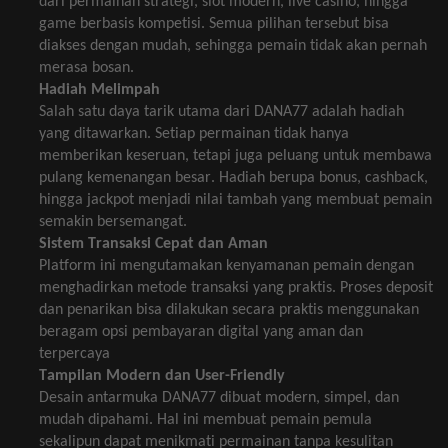
dari
permainan
strategi, slot modern, live casino,
hingga
game
berbasis
kompetisi
.
Semua
pilihan
tersebut
bisa
diakses
dengan
mudah
,
sehingga
pemain
tidak
akan
pernah
merasa
bosan
.
Hadiah
Melimpah
Salah
satu
daya
tarik
utama
dari
DANA77
adalah
hadiah
yang
ditawarkan
.
Setiap
permainan
tidak
hanya
memberikan
keseruan
,
tetapi
juga
peluang
untuk
membawa
pulang
kemenangan
besar
. Hadiah
berupa
bonus, cashback,
hingga
jackpot
menjadi
nilai
tambah
yang
membuat
pemain
semakin
bersemangat
.
Sistem
Transaksi
Cepat
dan Aman
Platform
ini
mengutamakan
kenyamanan
pemain
dengan
menghadirkan
metode
transaksi
yang
praktis
.
Proses deposit
dan
penarikan
bisa
dilakukan
secara
praktis
menggunakan
beragam
opsi
pembayaran
digital yang
aman
dan
terpercaya
Tampilan
Modern dan User-Friendly
Desain
antarmuka
DANA77
dibuat
modern,
simpel
, dan
mudah
dipahami
. Hal
ini
membuat
pemain
pemula
sekalipun
dapat
menikmati
permainan
tanpa
kesulitan