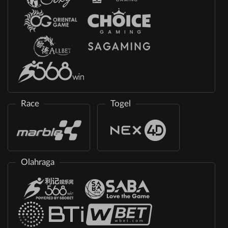
Race
Togel
Olahraga