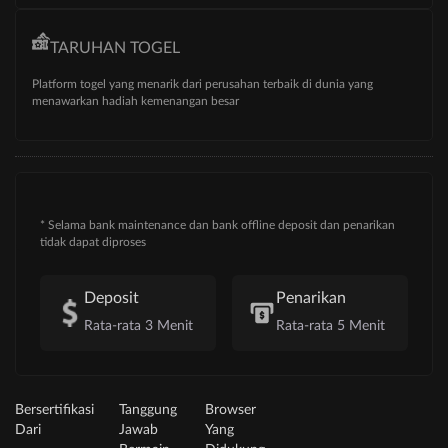
TARUHAN TOGEL
Platform togel yang menarik dari perusahan terbaik di dunia yang
menawarkan hadiah kemenangan besar
* Selama bank maintenance dan bank offline deposit dan penarikan
tidak dapat diproses
Deposit
Penarikan
Rata-rata 3 Menit
Rata-rata 5 Menit
Bersertifikasi
Tanggung
Browser
Dari
Jawab
Yang