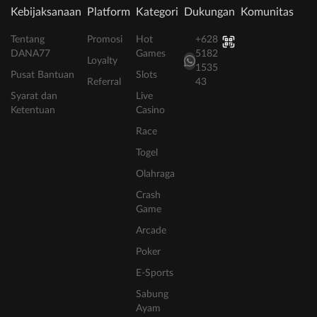
Kebijaksanaan
Platform
Kategori
Dukungan
Komunitas
Tentang
Promosi
Hot
+628
DANA77
Games
5182
Loyalty
1535
Pusat Bantuan
Slots
Referral
43
Syarat dan
Live
Ketentuan
Casino
Race
Togel
Olahraga
Crash
Game
Arcade
Poker
E-Sports
Sabung
Ayam