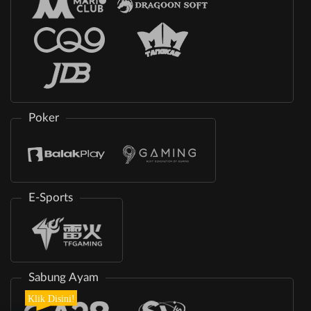
Poker
E-Sports
Sabung Ayam
Klik Disini!