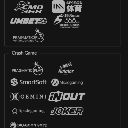
Crash Game