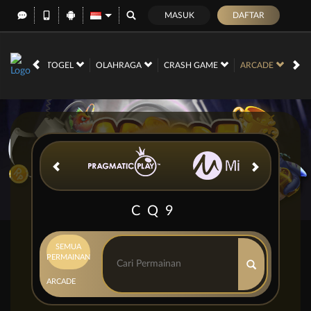
MASUK
DAFTAR
RACE
TOGEL
OLAHRAGA
CRASH GAME
ARCADE
PO
CQ9
SEMUA
PERMAINAN
ARCADE