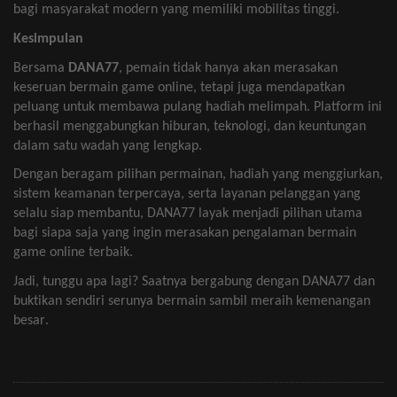
bagi
masyarakat
modern yang
memiliki
mobilitas
tinggi
.
Kesimpulan
Bersama
DANA77
,
pemain
tidak
hanya
akan
merasakan
keseruan
bermain
game online,
tetapi
juga
mendapatkan
peluang
untuk
membawa
pulang
hadiah
melimpah
. Platform
ini
berhasil
menggabungkan
hiburan
,
teknologi
, dan
keuntungan
dalam
satu
wadah
yang
lengkap
.
Dengan
beragam
pilihan
permainan
,
hadiah
yang
menggiurkan
,
sistem
keamanan
terpercaya
,
serta
layanan
pelanggan
yang
selalu
siap
membantu
, DANA77
layak
menjadi
pilihan
utama
bagi
siapa
saja
yang
ingin
merasakan
pengalaman
bermain
game online
terbaik
.
Jadi,
tunggu
apa
lagi
?
Saatnya
bergabung
dengan
DANA77 dan
buktikan
sendiri
serunya
bermain
sambil
meraih
kemenangan
besar
.