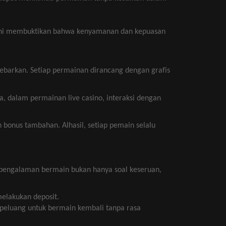
ni
membuktikan
bahwa
kenyamanan
dan
kepuasan
ebarkan
.
Setiap
permainan
dirancang
dengan
grafis
a
,
dalam
permainan
live casino,
interaksi
dengan
n bonus
tambahan
.
Alhasil
,
setiap
pemain
selalu
pengalaman
bermain
bukan
hanya
soal
keseruan
,
elakukan
deposit.
peluang
untuk
bermain
kembali
tanpa
rasa