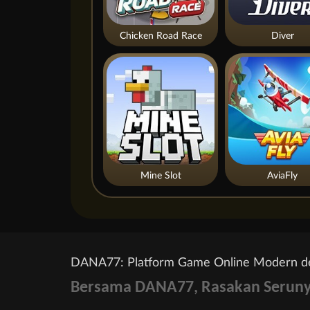
Chicken Road Race
Diver
Mine Slot
AviaFly
DANA77: Platform Game Online Modern de
Bersama DANA77,
Rasakan
Serun