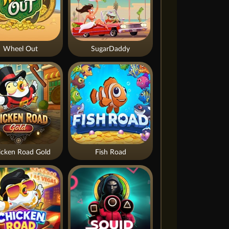
Wheel Out
SugarDaddy
icken Road Gold
Fish Road