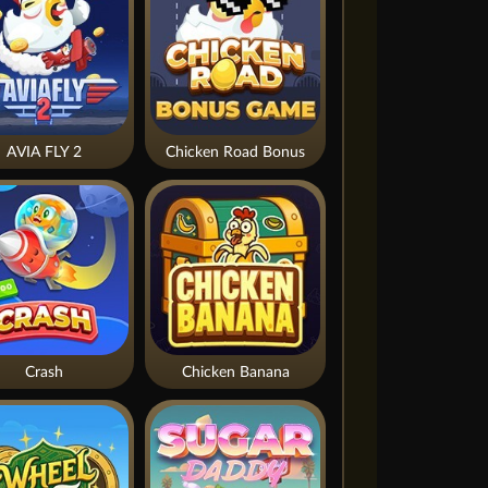
AVIA FLY 2
Chicken Road Bonus
Crash
Chicken Banana