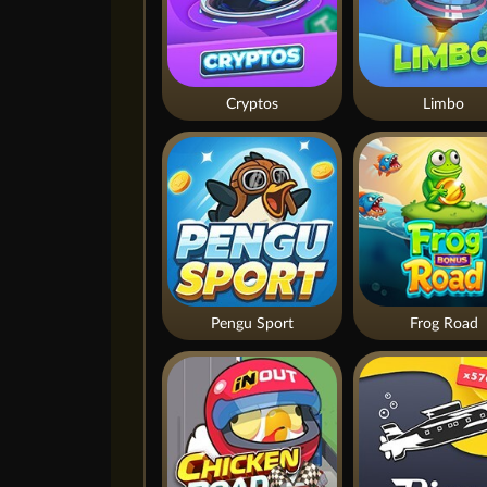
Cryptos
Limbo
Pengu Sport
Frog Road