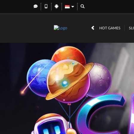
HOT GAMES
SL