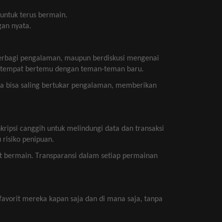
untuk
terus
bermain
.
gan
nyata
.
erbagi
pengalaman
,
maupun
berdiskusi
mengenai
tempat
bertemu
dengan
teman-teman
baru
.
a
bisa
saling
bertukar
pengalaman
,
memberikan
kripsi
canggih
untuk
melindungi
data dan
transaksi
u
risiko
penipuan
.
t
bermain
.
Transparansi
dalam
setiap
permainan
favorit
mereka
kapan
saja
dan di mana
saja
,
tanpa