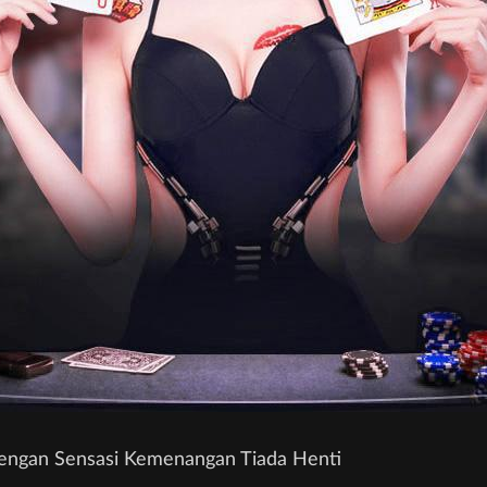
ngan Sensasi Kemenangan Tiada Henti