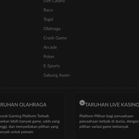
Live Casino
Race
Togel
Olahraga
Crash Game
Arcade
Poker
E-Sports
Sabung Ayam
ARUHAN OLAHRAGA
TARUHAN LIVE KASIN
book Gaming Platform Terbaik
Platform Pilihan bagi perusahaan-
rkan lebih banyak game, odds yang
perusahaan terbaik di dunia, dengan
tinggi, dan menyediakan pilihan yang
pilihan variasi game terbanyak
banyak untuk pemain.