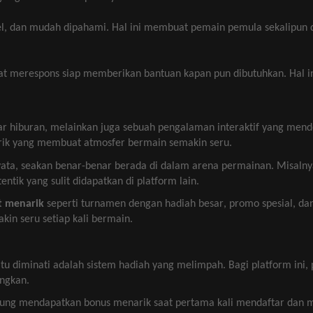
l
, dan
mudah
dipahami
. Hal
ini
membuat
pemain
pemula
sekalipun
at
merespons
siap
memberikan
bantuan
kapan
pun
dibutuhkan
. Hal
i
ar
hiburan
,
melainkan
juga
sebuah
pengalaman
interaktif
yang
mend
ik
yang
membuat
atmosfer
bermain
semakin
seru
.
yata
,
seakan
benar-benar
berada
di
dalam
arena
permainan
.
Misalny
tentik
yang
sulit
didapatkan
di platform lain.
t
menarik
seperti
turnamen
dengan
hadiah
besar
, promo
spesial
, da
akin
seru
setiap
kali
bermain
.
itu
diminati
adalah
sistem
hadiah
yang
melimpah
.
Bagi platform
ini
,
ngkan
.
sung
mendapatkan
bonus
menarik
saat
pertama
kali
mendaftar
dan
m