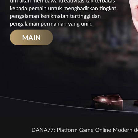
tim akan membawa kreativitas tak terbatas
kepada pemain untuk menghadirkan tingkat
pengalaman kenikmatan tertinggi dan
pengalaman permainan yang unik.
MAIN
DANA77: Platform Game Online Modern de