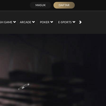
MASUK
DAFTAR
SH GAME
ARCADE
POKER
E-SPORTS
SABUNG AYAM