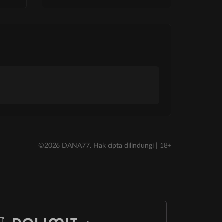
©2026 DANA77. Hak cipta dilindungi | 18+