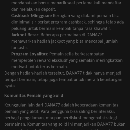
mendapatkan
bonus
menarik
saat
pertama
kali
mendaftar
dan
melakukan
deposit.
Cashback
Mingguan
:
Kerugian
yang
dialami
pemain
bisa
diminimalisir
berkat
program cashback,
sehingga
tetap
ada
peluang
untuk
bermain
kembali
tanpa
rasa
khawatir
.
Jackpot Besar
:
Beberapa
permainan
di DANA77
menawarkan
hadiah
jackpot yang
bisa
mencapai
jumlah
fantastis
.
Program
Loyalitas
:
Pemain
setia
berkesempatan
memperoleh
reward
eksklusif
yang
semakin
meningkatkan
motivasi
untuk
terus
bermain
.
Dengan
hadiah-hadiah
tersebut
, DANA77
tidak
hanya
menjadi
tempat
bermain
,
tetapi
juga
tempat
untuk
meraih
keuntungan
nyata
.
Komunitas
Pemain
yang Solid
Keunggulan
lain
dari
DANA77
adalah
keberadaan
komunitas
pemain
yang
aktif
. Para
pengguna
bisa
saling
berinteraksi
,
berbagi
pengalaman
,
maupun
berdiskusi
mengenai
strategi
permainan
.
Komunitas
yang solid
ini
menjadikan
DANA77
bukan