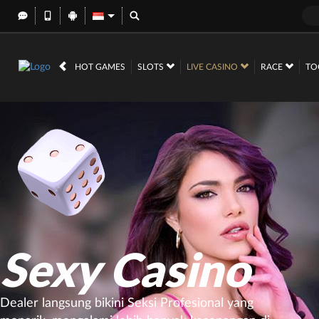
HOT GAMES
SLOTS
LIVE CASINO
RACE
TO
Sexy Casino
Dealer langsung bikini Seksi Profesional yang