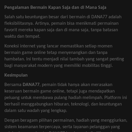
Pengalaman
Bermain
Kapan Saja dan di Mana Saja
Salah
satu
keuntungan
besar
dari
bermain
di DANA77
adalah
fleksibilitasnya
.
Artinya
,
pemain
bisa
menikmati
permainan
favorit
mereka
kapan
saja
dan di mana
saja
,
tanpa
batasan
waktu
dan
tempat
.
Koneksi
internet yang
lancar
memastikan
setiap
momen
bermain
game online
tetap
menyenangkan
dan
tanpa
hambatan
. Ini
tentu
menjadi
nilai
tambah
yang sangat
penting
bagi
masyarakat
modern yang
memiliki
mobilitas
tinggi
.
Kesimpulan
Bersama
DANA77
,
pemain
tidak
hanya
akan
merasakan
keseruan
bermain
game online,
tetapi
juga
mendapatkan
peluang
untuk
membawa
pulang
hadiah
melimpah
. Platform
ini
berhasil
menggabungkan
hiburan
,
teknologi
, dan
keuntungan
dalam
satu
wadah
yang
lengkap
.
Dengan
beragam
pilihan
permainan
,
hadiah
yang
menggiurkan
,
sistem
keamanan
terpercaya
,
serta
layanan
pelanggan
yang