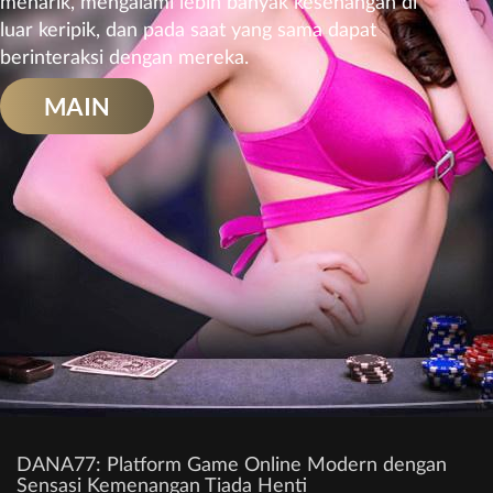
menarik, mengalami lebih banyak kesenangan di
luar keripik, dan pada saat yang sama dapat
berinteraksi dengan mereka.
MAIN
DANA77: Platform Game Online Modern dengan
Sensasi Kemenangan Tiada Henti