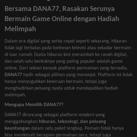
Bersama DANA77,
Rasakan
Serunya
Bermain
Game Online
dengan
Hadiah
Melimpah
Dalam era digital yang
serba
cepat
seperti
sekarang
,
hiburan
tidak
lagi
terbatas
pada
tontonan
televisi
atau
sekadar
bermain
di
luar
rumah
. Dunia
hiburan
kini
merambah
ke
ranah
digital,
dan salah
satu
bentuknya
yang paling
populer
adalah
game
online. Dari
sekian
banyak
platform
permainan
yang
tersedia
,
DANA77
hadir
sebagai
pilihan
yang
menonjol
. Platform
ini
tidak
hanya
menyuguhkan
keseruan
bermain
,
tetapi
juga
menghadirkan
peluang
nyata
untuk
mendapatkan
hadiah
melimpah
.
Mengapa
Memilih
DANA77?
DANA77
dirancang
sebagai
platform modern yang
menggabungkan
hiburan
,
teknologi
, dan
peluang
keuntungan
dalam
satu
paket
lengkap
.
Pemain
tidak
hanya
bisa
menikmati
beragam
permainan
seru
,
tetapi
juga