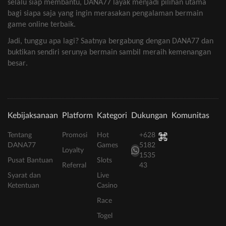
selalu
siap
membantu
, DANA77
layak
menjadi
pilihan
utama
bagi
siapa
saja
yang
ingin
merasakan
pengalaman
bermain
game online
terbaik
.
Jadi,
tunggu
apa
lagi
?
Saatnya
bergabung
dengan
DANA77 dan
buktikan
sendiri
serunya
bermain
sambil
meraih
kemenangan
besar
.
Kebijaksanaan
Platform
Kategori
Dukungan
Komunitas
Tentang
Promosi
Hot
+628
DANA77
Games
5182
Loyalty
1535
Pusat Bantuan
Slots
Referral
43
Syarat dan
Live
Ketentuan
Casino
Race
Togel