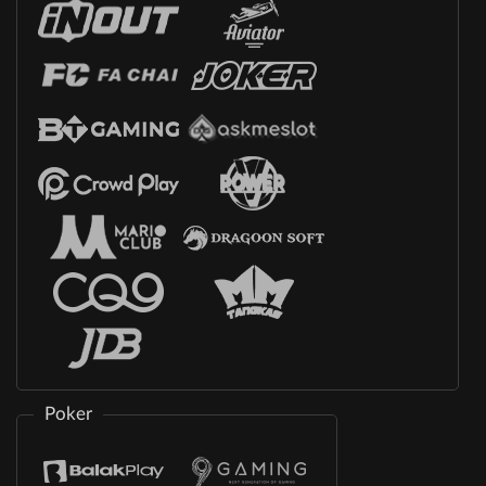
Poker