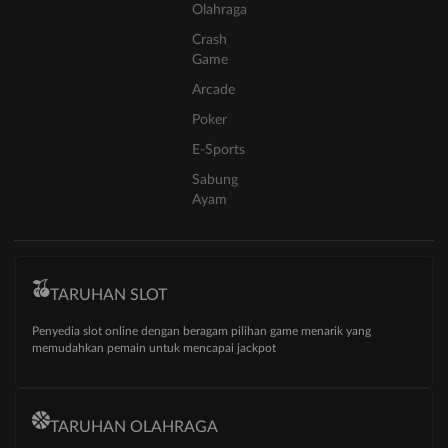
Olahraga
Crash
Game
Arcade
Poker
E-Sports
Sabung
Ayam
TARUHAN SLOT
Penyedia slot online dengan beragam pilihan game menarik yang
memudahkan pemain untuk mencapai jackpot
TARUHAN OLAHRAGA