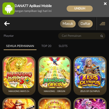
×
DANA77 Aplikasi Mobile
UNDUH
Jangan tampilkan lagi hari ini
Masuk
Daftar
Playstar
SEMUA PERMAINAN
TOP 20
SLOTS
MAHJONG WAYS 3+
MAHJONG：ORIGIN
ZEUS OF OLYMPUS