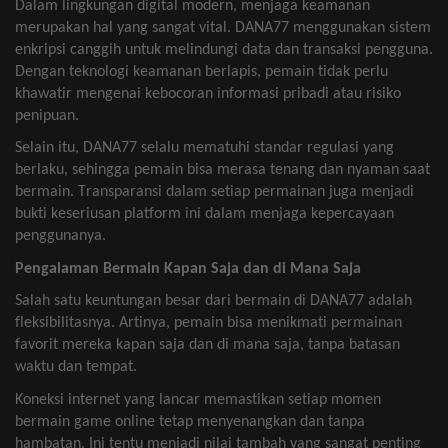
Dalam
lingkungan
digital modern,
menjaga
keamanan
merupakan
hal
yang sangat vital
.
DANA77
menggunakan
sistem
enkripsi
canggih
untuk
melindungi
data dan
transaksi
pengguna
.
Dengan
teknologi
keamanan
berlapis
,
pemain
tidak
perlu
khawatir
mengenai
kebocoran
informasi
pribadi
atau
risiko
penipuan
.
Selain
itu
, DANA77
selalu
mematuhi
standar
regulasi
yang
berlaku
,
sehingga
pemain
bisa
merasa
tenang
dan
nyaman
saat
bermain
.
Transparansi
dalam
setiap
permainan
juga
menjadi
bukti
keseriusan
platform
ini
dalam
menjaga
kepercayaan
penggunanya
.
Pengalaman
Bermain
Kapan Saja dan di Mana Saja
Salah
satu
keuntungan
besar
dari
bermain
di DANA77
adalah
fleksibilitasnya
.
Artinya
,
pemain
bisa
menikmati
permainan
favorit
mereka
kapan
saja
dan di mana
saja
,
tanpa
batasan
waktu
dan
tempat
.
Koneksi
internet yang
lancar
memastikan
setiap
momen
bermain
game online
tetap
menyenangkan
dan
tanpa
hambatan
. Ini
tentu
menjadi
nilai
tambah
yang sangat
penting