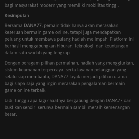
bagi
masyarakat
modern yang
memiliki
mobilitas
tinggi
.
Kesimpulan
Bersama
DANA77
,
pemain
tidak
hanya
akan
merasakan
keseruan
bermain
game online,
tetapi
juga
mendapatkan
peluang
untuk
membawa
pulang
hadiah
melimpah
. Platform
ini
berhasil
menggabungkan
hiburan
,
teknologi
, dan
keuntungan
dalam
satu
wadah
yang
lengkap
.
Dengan
beragam
pilihan
permainan
,
hadiah
yang
menggiurkan
,
sistem
keamanan
terpercaya
,
serta
layanan
pelanggan
yang
selalu
siap
membantu
, DANA77
layak
menjadi
pilihan
utama
bagi
siapa
saja
yang
ingin
merasakan
pengalaman
bermain
game online
terbaik
.
Jadi,
tunggu
apa
lagi
?
Saatnya
bergabung
dengan
DANA77 dan
buktikan
sendiri
serunya
bermain
sambil
meraih
kemenangan
besar
.