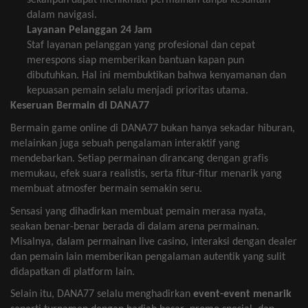
sekalipun
dapat
menikmati
permainan
tanpa
kesulitan
dalam
navigasi
.
Layanan
Pelanggan
24 Jam
Staf
layanan
pelanggan
yang
profesional
dan
cepat
merespons
siap
memberikan
bantuan
kapan
pun
dibutuhkan
. Hal
ini
membuktikan
bahwa
kenyamanan
dan
kepuasan
pemain
selalu
menjadi
prioritas
utama
.
Keseruan
Bermain
di DANA77
Bermain
game online di DANA77
bukan
hanya
sekadar
hiburan
,
melainkan
juga
sebuah
pengalaman
interaktif
yang
mendebarkan
.
Setiap
permainan
dirancang
dengan
grafis
memukau
,
efek
suara
realistis
,
serta
fitur-fitur
menarik
yang
membuat
atmosfer
bermain
semakin
seru
.
Sensasi
yang
dihadirkan
membuat
pemain
merasa
nyata
,
seakan
benar-benar
berada
di
dalam
arena
permainan
.
Misalnya
,
dalam
permainan
live casino,
interaksi
dengan
dealer
dan
pemain
lain
memberikan
pengalaman
autentik
yang
sulit
didapatkan
di platform lain.
Selain
itu
, DANA77
selalu
menghadirkan
event-event
menarik