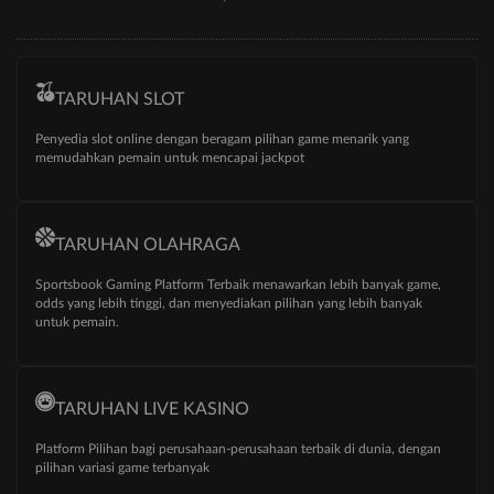
TARUHAN SLOT
Penyedia slot online dengan beragam pilihan game menarik yang
memudahkan pemain untuk mencapai jackpot
TARUHAN OLAHRAGA
Sportsbook Gaming Platform Terbaik menawarkan lebih banyak game,
odds yang lebih tinggi, dan menyediakan pilihan yang lebih banyak
untuk pemain.
TARUHAN LIVE KASINO
Platform Pilihan bagi perusahaan-perusahaan terbaik di dunia, dengan
pilihan variasi game terbanyak