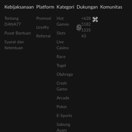
Kebijaksanaan
Platform
Kategori
Dukungan
Komunitas
Tentang
Promosi
Hot
+628
DANA77
Games
5182
Loyalty
1535
Pusat Bantuan
Slots
Referral
43
Syarat dan
Live
Ketentuan
Casino
Race
Togel
Olahraga
Crash
Game
Arcade
Poker
E-Sports
Sabung
Ayam