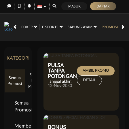
MASUK
DAFTAR
PROMOSI
ARCADE
POKER
E-SPORTS
SABUNG AYAM
KATEGORI
PULSA
TANPA
AMBIL PROMO
Semua
POTONGAN
Semua
DETAIL
Event
Tanggal akhir:
Promosi
12-Nov-2030
Provider
Semua
Promosi
Member
BONUS